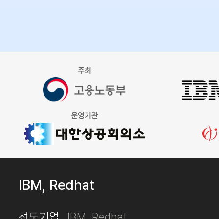
IBM, Redhat
선도기업
IBM, Redhat