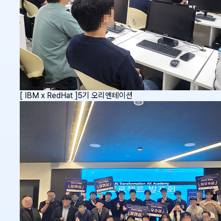
[ IBM x RedHat ]5기 오리엔테이션