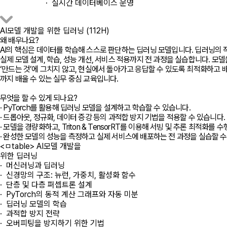
· 실시간 데이터베이스 운영
AI모델 개발을 위한 딥러닝 (112H)
왜 배우나요?
AI의 핵심은 데이터를 학습해 스스로 판단하는 딥러닝 모델입니다. 딥러닝의
실제 모델 설계, 학습, 성능 개선, 서비스 적용까지 전 과정을 실습합니다. 모
‘만드는 것’에 그치지 않고, 현실에서 돌아가고 응답할 수 있도록 최적화하고 
까지 배울 수 있는 실무 중심 교육입니다.
무엇을 할 수 있게 되나요?
· PyTorch를 활용해 딥러닝 모델을 설계하고 학습할 수 있습니다.
· 드롭아웃, 정규화, 데이터 증강 등의 과적합 방지 기법을 적용할 수 있습니다.
· 모델을 경량화하고, Triton & TensorRT를 이용해 서빙 및 추론 최적화를 
· 완성한 모델의 성능을 측정하고 실제 서비스에 배포하는 전 과정을 실습할 수
<ㅁtable> AI모델 개발을
위한 딥러닝
· 머신러닝과 딥러닝
· 신경망의 구조: 뉴런, 가중치, 활성화 함수
· 단층 및 다층 퍼셉트론 설계
· PyTorch의 동적 계산 그래프와 자동 미분
· 딥러닝 모델의 학습
· 과적합 방지 전략
· 오버피팅을 방지하기 위한 기법