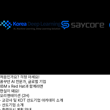
수료가 아닌
취업
으로 이어지는 교육
1기 취업률
94.1%
달성!
2기 / 3기 / 4기 취업 진행중
주식회사
(주)세이코어
(주)퀀텀에이아이
이
김O현
이
장O진
이
서O준
름
전
비전공
름
전
비전공
름
전
비전공
공
수
[ IBM 
공
수
[ IBM x RedHat ] 클래스 수료
공
수
[ IBM x RedHat ] 클래스 수료
료
료
료
과
과
과
취업자현황 더보기
정
정
정
처음인가요? 걱정 마세요!
꿈꾸던 AI 전문가, 글로벌 기업
IBM x Red Hat과 함께라면
현실이 돼요!
오리엔테이션 (2H)
· 교강사 및 KDT 선도기업 아카데미 소개
· 선도기업 소개
· 훈련실시 계획 안내