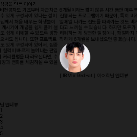
성공
을 만든 이야기
간 동안 매우 빡빡한 일정으로
시간과 노력, 열정을 투자한 그 이상을 얻
에, 특히 비개발자 분들은 매
도전하고 부딪히면 많은 것을 얻고 성장
라가는 것도 버거워서뒤쳐지고 있
수 있습니다.
 하지만 모두가 똑같이 힘들고 어
니, 좌절하지 마시고 꾸준히, 우
면 좋겠습니다.
[ IBM x RedHat ]
한ㅇ우님 인터뷰
님 인터뷰
1
2
3
4
5