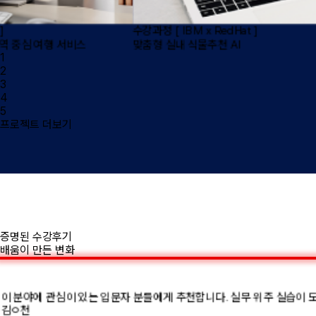
 ]
수강과정
[ IBM x RedHat ]
외국인을 위한 메뉴판 안심 가이드 서비
1
2
3
4
5
프로젝트 더보기
증명된 수강후기
배움이 만든 변화
이 분야에 관심이 있는 입문자 분들에게 추천합니다. 실무 위주 실습이 
김ㅇ천
IBM, RedHat 멘토님들이 준비를 너무 잘 해주시고 방향도 잘 잡아주
황ㅇ연
강사님의 좋은 말씀과 조언을 통해 프로젝트를 끝낼 수 있었고 실제 현업