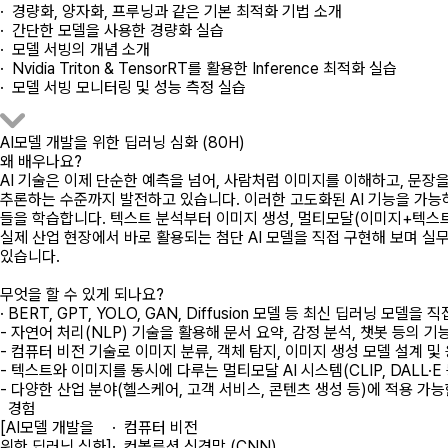
· 경량화, 양자화, 프루닝과 같은 기본 최적화 기법 소개
· 간단한 모델을 사용한 경량화 실습
· 모델 서빙의 개념 소개
· Nvidia Triton & TensorRT를 활용한 Inference 최적화 실습
· 모델 서빙 모니터링 및 성능 측정 실습
AI모델 개발을 위한 딥러닝 심화 (80H)
왜 배우나요?
AI 기술은 이제 단순한 예측을 넘어, 사람처럼 이미지를 이해하고, 문장
추론하는 수준까지 발전하고 있습니다. 이러한 고도화된 AI 기능을 가능
들을 학습합니다. 텍스트 분석부터 이미지 생성, 멀티모달(이미지+텍스트
실제 산업 현장에서 바로 활용되는 첨단 AI 모델을 직접 구현해 보며 실무
있습니다.
무엇을 할 수 있게 되나요?
· BERT, GPT, YOLO, GAN, Diffusion 모델 등 최신 딥러닝 모델을 
- 자연어 처리(NLP) 기술을 활용해 문서 요약, 감정 분석, 챗봇 등의 기
- 컴퓨터 비전 기술로 이미지 분류, 객체 탐지, 이미지 생성 모델 설계 및
- 텍스트와 이미지를 동시에 다루는 멀티모달 AI 시스템(CLIP, DALL·E
- 다양한 산업 분야(헬스케어, 고객 서비스, 콘텐츠 생성 등)에 적용 가능
경험
[AI모델 개발을
· 컴퓨터 비전
위한 딥러닝 심화]
· 컨볼루션 신경망 (CNN)